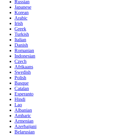
Russian
Japanese
Korean
Arabic
Irish
Greek
Turkish
Italian
Danish
Romanian
Indonesian
Czech
Afrikaans
Swedish
Polish
Basque
Catalan
Esperanto
Hindi
Lao
Albanian
Amharic
Armenian
Azerbaijani
Belarusian