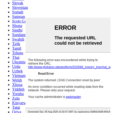
Slovak
Slovenian
Somali
Samoan
Scots Gaelic
Shona
Sindhi
Sundanese
Swahili
Tajik
Tamil
Telugu
Thai
Ukrainian
Urdu
Uzbek
Vietnamese
Welsh
Xhosa
Yiddish
Yoruba
Zulu
Kinyarwanda
Tatar
Oriya