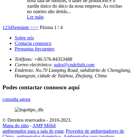
nosa sala de mostras, o taller de produción e o
xardín único do ático da nosa empresa. As rochas
no outeiro alto detrás...
Ler máis
1
2
3
4
Seguinte >
>>
Páxina 1 / 4
Sobre nós
Contacta connosco
Preguntas frecuentes
Teléfono:
+86-576-84353488
Correo electrónico:
sales@cndelishi.com
Enderezo:
No.70 Lianping Road, subdistrito de Chengjiang,
Huangyan, cidade de Taizhou, Zhejiang, China
Podes contactar connosco aquí
consulta agora
© Dereitos reservados - 2010-2023.
Mapa do sitio
-
AMP Móbil
ambientador para a sala de estar
,
Provedor de ambientadores de
China
,
ambientador doméstico
,
Ambientador para inodoro
,