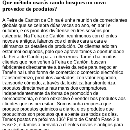
Que método usarás cando busques un novo
provedor de produtos?
A Feira de Cantón da China é unha reunión de comerciantes
globais que se celebra dúas veces ao ano, en abril e
outubro, e os produtos divídense en tres sesións por
categoría. Na Feira de Cantón, reunímonos con clientes
novos e antigos, falamos cos clientes cara a cara e
ultimamos os detalles da produción. Os clientes adoitan
estar moi ocupados, polo que aproveitamos a oportunidade
da Feira de Cantón para coñecernos. Tamén hai moitos
clientes que non veñen á Feira de Cantón, buscan
fabricantes directamente a través da rede para negociar.
Tamén hai unha forma de comercio: o comercio electrónico
transfronteirizo, produtos axeitados, con valor engadido,
transporte cómodo, a través da loxística transfronteiriza,
produtos directamente nas mans dos compradores.
Independentemente da forma de promoción de
mercadotecnia, o noso obxectivo é vender bos produtos aos
clientes que os necesitan. Somos unha empresa que
produce produtos químicos a diario, e os produtos que
producimos son produtos que a xente usa todos os días.
Temos postos na próxima 136ª Feira de Cantón Fase 2 e
Fase 3, e damos a benvida a clientes novos e antigos para
que visiten e negocien.