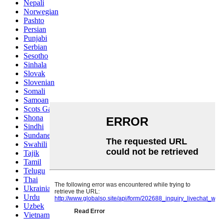
Nepali
Norwegian
Pashto
Persian
Punjabi
Serbian
Sesotho
Sinhala
Slovak
Slovenian
Somali
Samoan
Scots Gaelic
Shona
Sindhi
Sundanese
Swahili
Tajik
Tamil
Telugu
Thai
Ukrainian
Urdu
Uzbek
Vietnamese