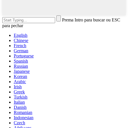
Prema Intro para buscar ou ESC
para pechar
English
Chinese
French
German
Portuguese
Spanish
Russian
Japanese
Korean
Arabic
Irish
Greek
Turkish
Italian
Danish
Romanian
Indonesian
Czech
Afrikaans