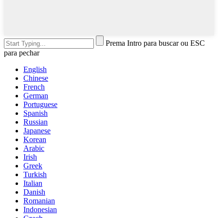
Prema Intro para buscar ou ESC
para pechar
English
Chinese
French
German
Portuguese
Spanish
Russian
Japanese
Korean
Arabic
Irish
Greek
Turkish
Italian
Danish
Romanian
Indonesian