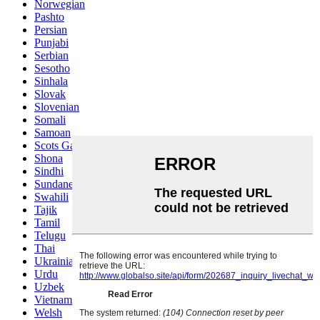
Norwegian
Pashto
Persian
Punjabi
Serbian
Sesotho
Sinhala
Slovak
Slovenian
Somali
Samoan
Scots Gaelic
Shona
Sindhi
Sundanese
Swahili
Tajik
Tamil
Telugu
Thai
Ukrainian
Urdu
Uzbek
Vietnamese
Welsh