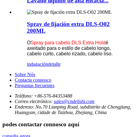
Lavado líquido de alta eficacia...
Spray de fijación extra DLS-O02
200ML
O
Spray para cabelo DLS Extra Hold
é
axeitado para o estilo de cabelo longo,
cabelo curto, cabelo rizado, cabelo liso.
indagación
detalle
Sobre Nós
Contacta connosco
Preguntas frecuentes
Teléfono:
+86-576-84353488
Correo electrónico:
sales@cndelishi.com
Enderezo:
No.70 Lianping Road, subdistrito de Chengjiang,
Huangyan, cidade de Taizhou, Zhejiang, China
podes contactar connosco aquí
consulta agora