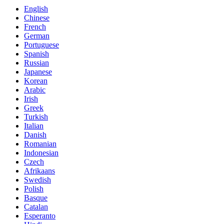
English
Chinese
French
German
Portuguese
Spanish
Russian
Japanese
Korean
Arabic
Irish
Greek
Turkish
Italian
Danish
Romanian
Indonesian
Czech
Afrikaans
Swedish
Polish
Basque
Catalan
Esperanto