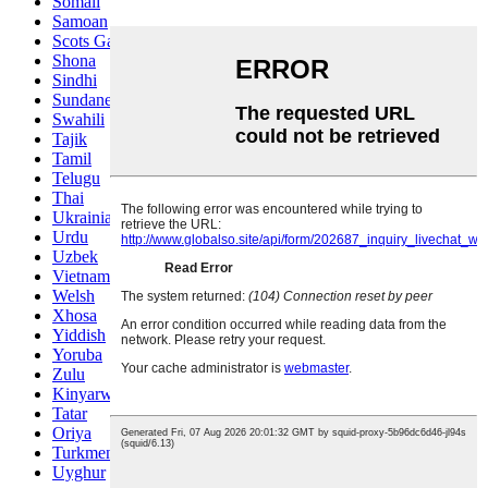
Somali
Samoan
Scots Gaelic
Shona
Sindhi
Sundanese
Swahili
Tajik
Tamil
Telugu
Thai
Ukrainian
Urdu
Uzbek
Vietnamese
Welsh
Xhosa
Yiddish
Yoruba
Zulu
Kinyarwanda
Tatar
Oriya
Turkmen
Uyghur