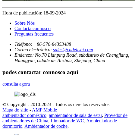
Hora de publicación: 18-09-2024
Sobre Nós
Contacta connosco
Preguntas frecuentes
Teléfono:
+86-576-84353488
Correo electrónico:
sales@cndelishi.com
Enderezo:
No.70 Lianping Road, subdistrito de Chengjiang,
Huangyan, cidade de Taizhou, Zhejiang, China
podes contactar connosco aquí
consulta agora
© Copyright - 2010-2023 : Todos os dereitos reservados.
Mapa do sitio
-
AMP Mobile
ambientador doméstico
,
ambientador de sala de estar
,
Provedor de
ambientadores de China
,
Limpador de WC
,
Ambientador de
dormitorio
,
Ambientador de coche
,